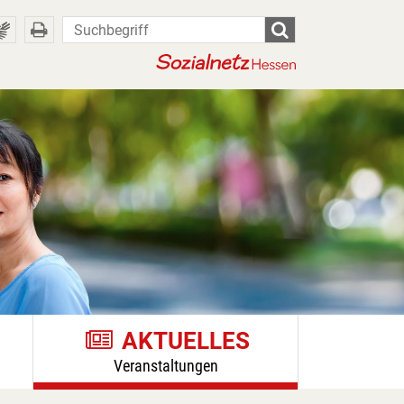
Suchbegriff
submit
Print
button
button
AKTUELLES
Veranstaltungen